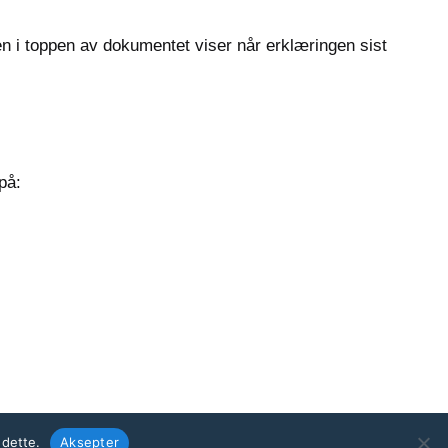
oen i toppen av dokumentet viser når erklæringen sist
på:
 dette.
Aksepter