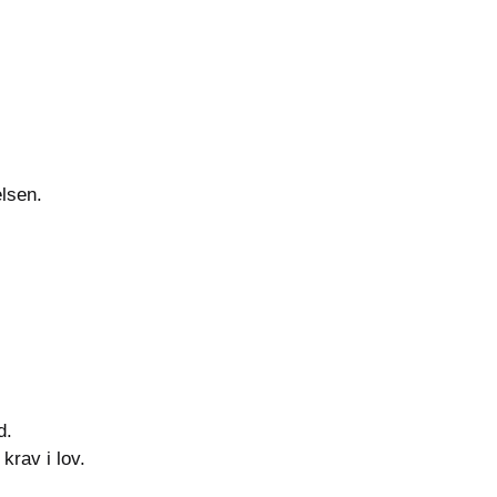
elsen.
d.
krav i lov.