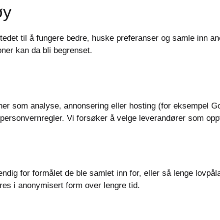
øy
stedet til å fungere bedre, huske preferanser og samle inn an
oner kan da bli begrenset.
oner som analyse, annonsering eller hosting (for eksempel Go
 personvernregler. Vi forsøker å velge leverandører som oppf
ndig for formålet de ble samlet inn for, eller så lenge lovp
es i anonymisert form over lengre tid.