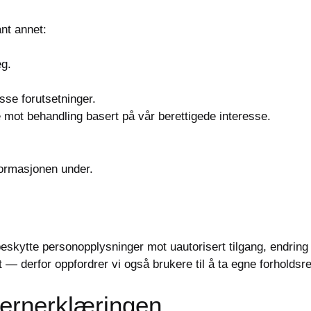
ant annet:
eg.
visse forutsetninger.
e mot behandling basert på vår berettigede interesse.
nformasjonen under.
 beskytte personopplysninger mot uautorisert tilgang, endring 
t — derfor oppfordrer vi også brukere til å ta egne forholdsre
vernerklæringen